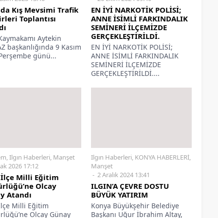
 da Kış Mevsimi Trafik
EN İYİ NARKOTİK POLİSİ;
rleri Toplantısı
ANNE İSİMLİ FARKINDALIK
dı
SEMİNERİ İLÇEMİZDE
GERÇEKLEŞTİRİLDİ.
 Kaymakamı Aytekin
Z başkanlığında 9 Kasım
EN İYİ NARKOTİK POLİSİ;
Perşembe günü...
ANNE İSİMLİ FARKINDALIK
SEMİNERİ İLÇEMİZDE
GERÇEKLEŞTİRİLDİ....
em
,
Ilgın Haberleri
,
Manşet
Ilgın Haberleri
,
KONYA HABERLERİ
,
ak 2026 17:12
Manşet
2 Aralık 2024 13:41
 İlçe Milli Eğitim
rlüğü’ne Olcay
ILGIN’A ÇEVRE DOSTU
y Atandı
BÜYÜK YATIRIM
İlçe Milli Eğitim
Konya Büyükşehir Belediye
lüğü’ne Olcay Günay
Başkanı Uğur İbrahim Altay,