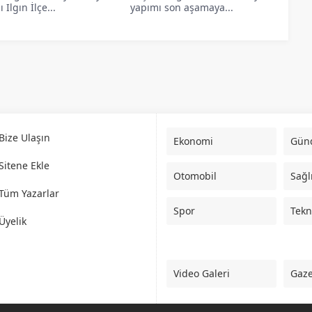
 Ilgın İlçe...
yapımı son aşamaya...
Anneler Yüreğimiz”
eler Yüreğimiz”