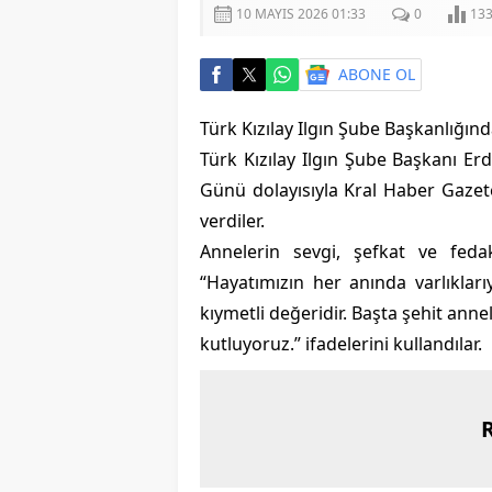
10 MAYIS 2026 01:33
0
13
ABONE OL
Türk Kızılay Ilgın Şube Başkanlığı
Türk Kızılay Ilgın Şube Başkanı Er
Günü dolayısıyla Kral Haber Gazete
verdiler.
Annelerin sevgi, şefkat ve fedak
“Hayatımızın her anında varlıkla
kıymetli değeridir. Başta şehit an
kutluyoruz.” ifadelerini kullandılar.