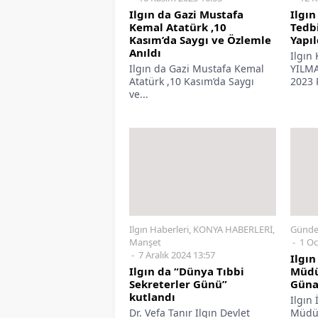
Ilgın da Gazi Mustafa
Ilgın
Kemal Atatürk ,10
Tedbi
Kasım’da Saygı ve Özlemle
Yapıl
Anıldı
Ilgın
Ilgın da Gazi Mustafa Kemal
YILMA
Atatürk ,10 Kasım’da Saygı
2023 
ve...
Ilgın Haberleri
,
KONYA HABERLERİ
,
Günd
Manşet
1 Oc
7 Aralık 2024 13:57
Ilgın
Ilgın da “Dünya Tıbbi
Müdü
Sekreterler Günü”
Güna
kutlandı
Ilgın 
Dr. Vefa Tanır Ilgın Devlet
Müdür