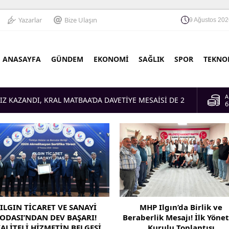
Yazarlar
Bize Ulaşın
9 Ağustos 202
ANASAYFA
GÜNDEM
EKONOMİ
SAĞLIK
SPOR
TEKNO
A
Z KAZANDI, KRAL MATBAA’DA DAVETİYE MESAİSİ DE 2
6
B
 SANAYİ ODASI’NDAN DEV BAŞARI! KALİTELİ HİZMETİN
1
A TESLİM EDİLDİ
D
 ve Beraberlik Mesajı! İlk Yönetim Kurulu Toplantısı
4
E
5
YU! KREDİ LİMİTLERİ YÜKSELTİLDİ, VADELER UZATILDI
ILGIN TİCARET VE SANAYİ
MHP Ilgın’da Birlik ve
ODASI’NDAN DEV BAŞARI!
Beraberlik Mesajı! İlk Yöne
ALİTELİ HİZMETİN BELGESİ
Kurulu Toplantısı