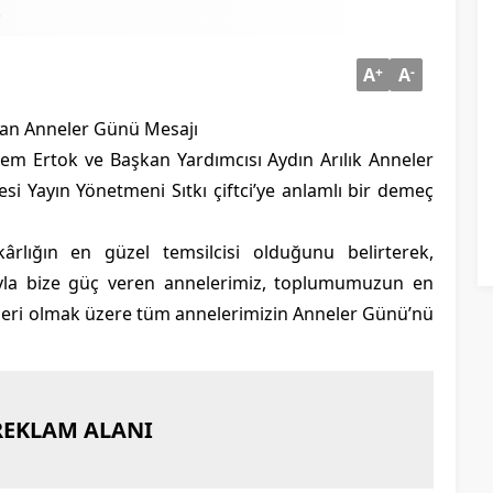
3
A
+
A
-
ndan Anneler Günü Mesajı
dem Ertok ve Başkan Yardımcısı Aydın Arılık Anneler
si Yayın Yönetmeni Sıtkı çiftci’ye anlamlı bir demeç
ârlığın en güzel temsilcisi olduğunu belirterek,
rıyla bize güç veren annelerimiz, toplumumuzun en
neleri olmak üzere tüm annelerimizin Anneler Günü’nü
REKLAM ALANI