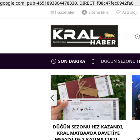
google.com, pub-4651893804478330, DIRECT, f08c47fec0942fa0
Gazeteler
Sitene Ekle
Astroloji
SON DAKİKA
DÜĞÜN SEZONU HI
KATINA ÇIKTI…
ILGIN TİCARET VE
BELGESİ ANKARA’D
MHP Ilgın’da Birlik
Gerçekleştirildi
DAVET
💰 ESNAFA CAN SU
 CAN SUYU! KREDİ
DÜĞÜN SEZONU HIZ KAZANDI,
İ YÜKSELTİLDİ,
KRAL MATBAA’DA DAVETİYE
ER UZATILDI
MESAİSİ DE 2 KATINA ÇIKTI…
K