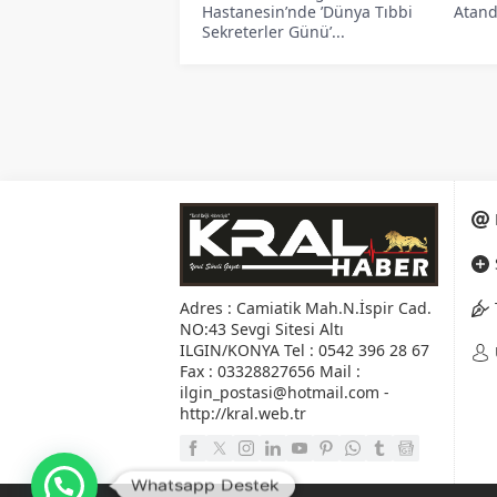
Hastanesin’nde ’Dünya Tıbbi
Atandı
Sekreterler Günü’...
“Anneler Canımız, 
Anasayfa
»
Gündem
»
“Anneler Canımız, Ann
Whatsapp Destek