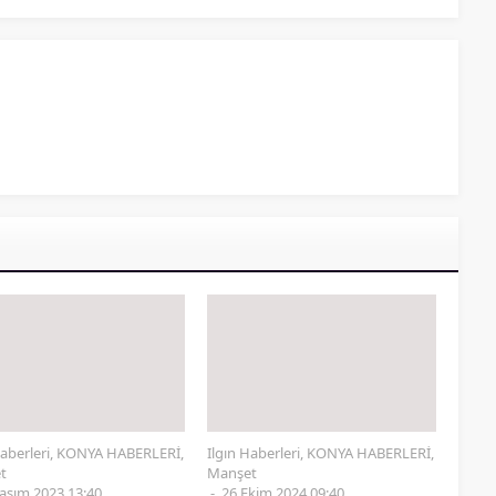
aberleri
,
KONYA HABERLERİ
,
Ilgın Haberleri
,
KONYA HABERLERİ
,
t
Manşet
asım 2023 13:40
26 Ekim 2024 09:40