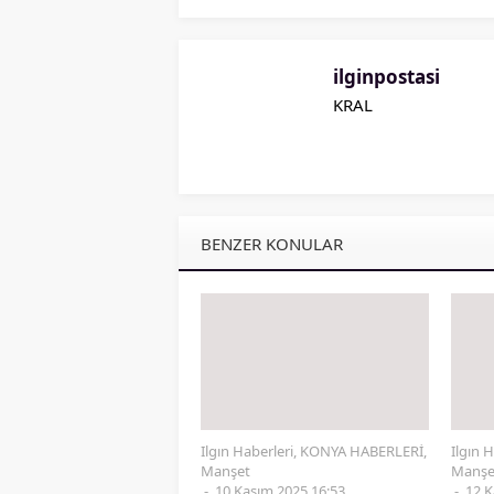
ilginpostasi
KRAL
BENZER KONULAR
Ilgın Haberleri
,
KONYA HABERLERİ
,
Ilgın H
Manşet
Manşe
10 Kasım 2025 16:53
12 K