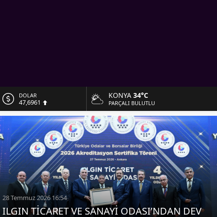
KONYA
34°C
DOLAR
47,6961
PARÇALI BULUTLU
EURO
55,1808
ALTIN
6.662,82
BİST
13.779,39
28 Temmuz 2026 16:54
ILGIN TİCARET VE SANAYİ ODASI’NDAN DEV