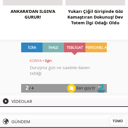
ANKARA’DAN ILGIN’A
Yukarı Çiğil Girişinde Göz
GURUR!
Kamaştıran Dokunuş! Dev
Totem İlgi Odağı Oldu
VİDEOLAR
TÜMÜ
GÜNDEM