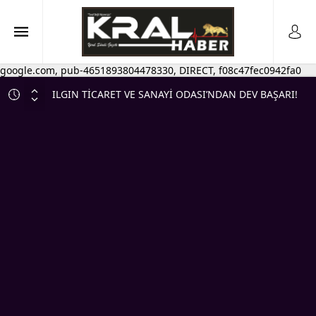
google.com, pub-4651893804478330, DIRECT, f08c47fec0942fa0
ILGIN TİCARET VE SANAYİ ODASI’NDAN DEV BAŞARI!
KALİTELİ HİZMETİN BELGESİ ANKARA’DA TESLİM
EDİLDİ
MHP Ilgın’da Birlik ve Beraberlik Mesajı! İlk Yönetim
Kurulu Toplantısı Gerçekleştirildi
DAVET
💰 ESNAFA CAN SUYU! KREDİ LİMİTLERİ YÜKSELTİLDİ,
VADELER UZATILDI
DÜĞÜN SEZONU HIZ KAZANDI, KRAL MATBAA’DA
DAVETİYE MESAİSİ DE 2 KATINA ÇIKTI…