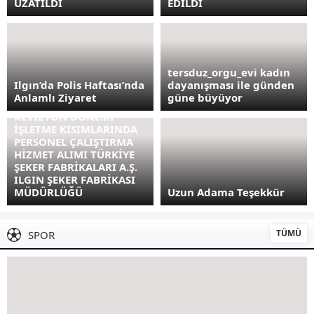
UZATILDI
EDİLDİ
tersduz_orgu_evi kadın
Ilgın’da Polis Haftası’nda
dayanışması ile günden
Anlamlı Ziyaret
güne büyüyor
REVİZYON DÖNEMİ
İŞLETME KISIMLARINDA
PERSONEL ÇALIŞTIRMA
HİZMET ALIMI TÜRKİYE
ŞEKER FABRİKALARI A.Ş.
ILGIN ŞEKER FABRİKASI
MÜDÜRLÜĞÜ
Uzun Adama Teşekkür
TÜMÜ
SPOR