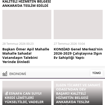
KALİTELİ HİZMETİN BELGESİ
ANKARA’DA TESLİM EDİLDİ
28 Temmuz 2026 00:23
27 Temmuz 2026 10:04
Başkan Ömer Apil Mahalle
KONSİAD Genel Merkezi’nin
Mahalle Sahada!
2026-2029 Çalıştayına Ilgın
Vatandaşın Talebini
Ev Sahipliği Yaptı
Yerinde Dinledi
TÜMÜ
EKONOMİ
ILGIN TİCARET VE SANAYİ
ODASI’NDAN DEV
💰 ESNAFA CAN SUYU!
BAŞARI! KALİTELİ
KREDİ LİMİTLERİ
HİZMETİN BELGESİ
YÜKSELTİLDİ, VADELER
ANKARA’DA TESLİM