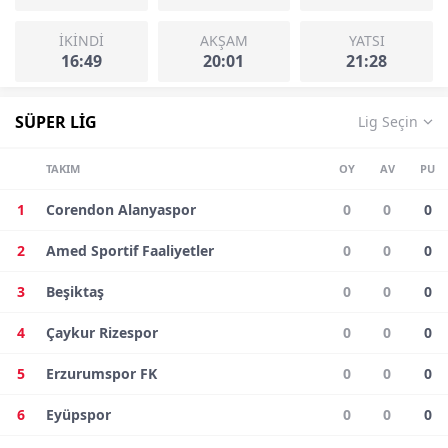
İKİNDİ
AKŞAM
YATSI
16:49
20:01
21:28
SÜPER LİG
Lig Seçin
TAKIM
OY
AV
PU
1
Corendon Alanyaspor
0
0
0
2
Amed Sportif Faaliyetler
0
0
0
3
Beşiktaş
0
0
0
4
Çaykur Rizespor
0
0
0
5
Erzurumspor FK
0
0
0
6
Eyüpspor
0
0
0