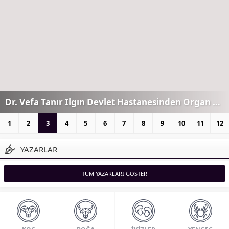
Dr. Vefa Tanır Ilgın Devlet Hastanesinden Organ Bağışı Hakkında Bilgilendirme
1
2
3
4
5
6
7
8
9
10
11
12
YAZARLAR
TÜM YAZARLARI GÖSTER