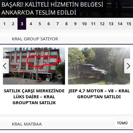
BAŞARI! KALİTELİ HİZMETİN BELGESİ
ANKARA’DA TESLİM EDİLDİ
1
2
3
4
5
6
7
8
9
10
11
12
13
14
15
KRAL GROUP SATIYOR
SATILIK ÇARŞI MERKEZİNDE
JEEP 4,7 MOTOR – V8 – KRAL
LÜKS DAİRE – KRAL
GROUP’TAN SATILDI
GROUP’TAN SATILIK
TÜMÜ
KRAL MATBAA