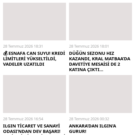
28 Temmuz 2026 18:31
28 Temmuz 2026 18:01
💰 ESNAFA CAN SUYU! KREDİ
DÜĞÜN SEZONU HIZ
LİMİTLERİ YÜKSELTİLDİ,
KAZANDI, KRAL MATBAA’DA
VADELER UZATILDI
DAVETİYE MESAİSİ DE 2
KATINA ÇIKTI…
28 Temmuz 2026 16:54
28 Temmuz 2026 00:32
ILGIN TİCARET VE SANAYİ
ANKARA’DAN ILGIN’A
ODASI’NDAN DEV BAŞARI!
GURUR!