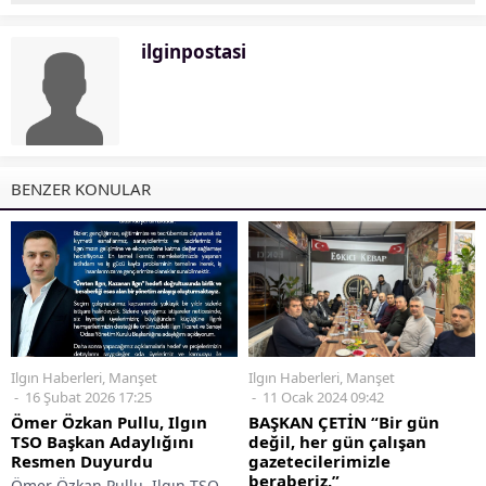
ilginpostasi
BENZER KONULAR
Ilgın Haberleri
,
Manşet
Ilgın Haberleri
,
Manşet
16 Şubat 2026 17:25
11 Ocak 2024 09:42
Ömer Özkan Pullu, Ilgın
BAŞKAN ÇETİN “Bir gün
TSO Başkan Adaylığını
değil, her gün çalışan
Resmen Duyurdu
gazetecilerimizle
beraberiz.”
Ömer Özkan Pullu, Ilgın TSO