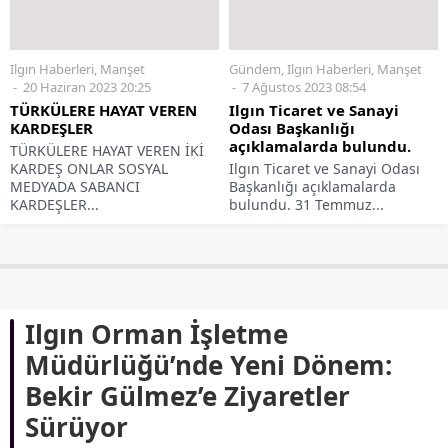
Ilgın Haberleri
,
Manşet
Gündem
,
Ilgın Haberleri
,
Manşet
20 Haziran 2023 20:25
7 Ağustos 2023 08:54
TÜRKÜLERE HAYAT VEREN
Ilgın Ticaret ve Sanayi
KARDEŞLER
Odası Başkanlığı
açıklamalarda bulundu.
TÜRKÜLERE HAYAT VEREN İKİ
KARDEŞ ONLAR SOSYAL
Ilgın Ticaret ve Sanayi Odası
MEDYADA SABANCI
Başkanlığı açıklamalarda
KARDEŞLER...
bulundu. 31 Temmuz...
Ilgın Orman İşletme
Müdürlüğü’nde Yeni Dönem:
Bekir Gülmez’e Ziyaretler
Sürüyor