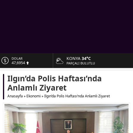
KONYA
34°C
DOLAR
47,6954
PARÇALI BULUTLU
EURO
Ilgın’da Polis Haftası’nda
55,1824
Anlamlı Ziyaret
ALTIN
6.662,10
Anasayfa
»
Ekonomi
»
Ilgın’da Polis Haftası’nda Anlamlı Ziyaret
BİST
13.779,39