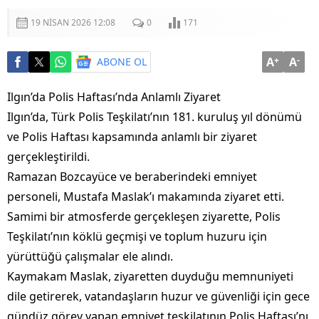
19 NISAN 2026 12:08
0
171
A
+
A
-
ABONE OL
Ilgın’da Polis Haftası’nda Anlamlı Ziyaret
Ilgın’da, Türk Polis Teşkilatı’nın 181. kuruluş yıl dönümü
ve Polis Haftası kapsamında anlamlı bir ziyaret
gerçekleştirildi.
Ramazan Bozcayüce ve beraberindeki emniyet
personeli, Mustafa Maslak’ı makamında ziyaret etti.
Samimi bir atmosferde gerçekleşen ziyarette, Polis
Teşkilatı’nın köklü geçmişi ve toplum huzuru için
yürüttüğü çalışmalar ele alındı.
Kaymakam Maslak, ziyaretten duyduğu memnuniyeti
dile getirerek, vatandaşların huzur ve güvenliği için gece
gündüz görev yapan emniyet teşkilatının Polis Haftası’nı