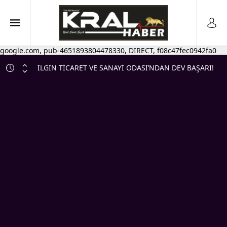
google.com, pub-4651893804478330, DIRECT, f08c47fec0942fa0
ILGIN TİCARET VE SANAYİ ODASI’NDAN DEV BAŞARI!
KALİTELİ HİZMETİN BELGESİ ANKARA’DA TESLİM
EDİLDİ
MHP Ilgın’da Birlik ve Beraberlik Mesajı! İlk Yönetim
Kurulu Toplantısı Gerçekleştirildi
DAVET
💰 ESNAFA CAN SUYU! KREDİ LİMİTLERİ YÜKSELTİLDİ,
VADELER UZATILDI
DÜĞÜN SEZONU HIZ KAZANDI, KRAL MATBAA’DA
DAVETİYE MESAİSİ DE 2 KATINA ÇIKTI…