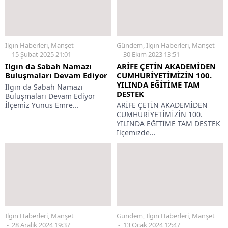
Ilgın Haberleri
,
Manşet
Gündem
,
Ilgın Haberleri
,
Manşet
15 Şubat 2025 21:01
30 Ekim 2023 13:51
Ilgın da Sabah Namazı
ARİFE ÇETİN AKADEMİDEN
Buluşmaları Devam Ediyor
CUMHURİYETİMİZİN 100.
YILINDA EĞİTİME TAM
Ilgın da Sabah Namazı
DESTEK
Buluşmaları Devam Ediyor
İlçemiz Yunus Emre...
ARİFE ÇETİN AKADEMİDEN
CUMHURİYETİMİZİN 100.
YILINDA EĞİTİME TAM DESTEK
İlçemizde...
Ilgın Haberleri
,
Manşet
Gündem
,
Ilgın Haberleri
,
Manşet
28 Aralık 2024 19:37
13 Ocak 2024 12:47