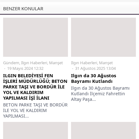
BENZER KONULAR
Gündem
,
Ilgın Haberleri
,
Manşet
Ilgın Haberleri
,
Manşet
19 Mayıs 2024 12:32
31 Ağustos 2025 13:04
ILGIN BELEDİYESİ FEN
Ilgın da 30 Ağustos
İŞLERİ MÜDÜRLÜĞÜ; BETON
Bayramı Kutlandı
PARKE TAŞI VE BORDÜR İLE
Ilgın da 30 Ağustos Bayramı
YOL VE KALDIRIM
Kutlandı İlçemiz Fahrettin
YAPILMASI İŞİ İLANI
Altay Paşa...
BETON PARKE TAŞI VE BORDÜR
İLE YOL VE KALDIRIM
YAPILMASI...