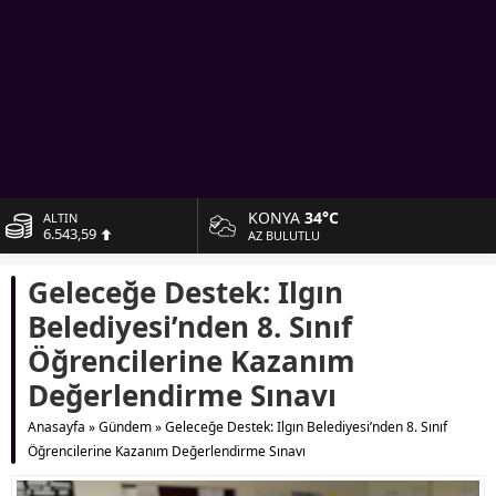
KONYA
34°C
ALTIN
6.543,59
AZ BULUTLU
BİST
Geleceğe Destek: Ilgın
13.798,82
Belediyesi’nden 8. Sınıf
DOLAR
47,7010
Öğrencilerine Kazanım
Değerlendirme Sınavı
EURO
55,0063
Anasayfa
»
Gündem
»
Geleceğe Destek: Ilgın Belediyesi’nden 8. Sınıf
Öğrencilerine Kazanım Değerlendirme Sınavı