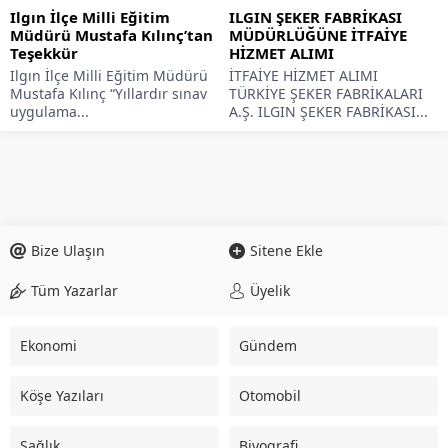
Ilgın İlçe Milli Eğitim
ILGIN ŞEKER FABRİKASI
Müdürü Mustafa Kılınç’tan
MÜDÜRLÜĞÜNE İTFAİYE
Teşekkür
HİZMET ALIMI
Ilgın İlçe Milli Eğitim Müdürü
İTFAİYE HİZMET ALIMI
Mustafa Kılınç “Yıllardır sınav
TÜRKİYE ŞEKER FABRİKALARI
uygulama...
A.Ş. ILGIN ŞEKER FABRİKASI...
Bize Ulaşın
Sitene Ekle
Tüm Yazarlar
Üyelik
Ekonomi
Gündem
Köşe Yazıları
Otomobil
Sağlık
Biyografi