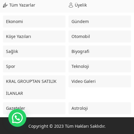
Adaylığını Açıkladı
Anasayfa
»
Biyografi
»
Mehmet KARAHAN AK Parti’den Belediye Başkan
Aday Adaylığını Açıkladı
23 KASIM 2023 09:00
0
918
AK Parti Belediye Başkan
Aday Adayı Mehmet
KARAHAN “Kıymetli
hemşerilerim, 20 yıldır
çeşitli kademelerinde
mücadele ettiğim Ak
Partimizden dün Ilgın
Belediye Başkan Adaylığı
için aday adaylık dilekçemizi
ilçe başkanımız Ömer Emre Beye teslim ettik. 31 Mart