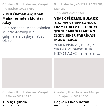
Gündem
,
Ilgın Haberleri
,
Manşet
Ilgın Haberleri
,
KONYA HABERLERİ
,
9 Haziran 2023 17:50
Manşet
15 Mart 2025 11:58
Yusuf Ökmen Argıthanı
Mahallesinden Muhtar
YEMEK PİŞİRME, BULAŞIK
Adayı
YIKAMA VE GARSONLUK
HİZMET ALIMI – TÜRKİYE
Ilgın Argıthanı Mahallesinden
ŞEKER FABRİKALARI A.Ş.
Muhtar Adaylığı için
ILGIN ŞEKER FABRİKASI
çalışmalara başlayan Yusuf
MÜDÜRLÜĞÜ
Ökmen...
YEMEK PİŞİRME, BULAŞIK
YIKAMA VE GARSONLUK
HİZMET ALIMI hizmet alımı...
Gündem
,
Ilgın Haberleri
,
Manşet
Gündem
,
Ilgın Haberleri
,
Manşet
4 Nisan 2023 16:39
12 Ağustos 2023 15:00
TEMA; Ilgında
Başkan Efkan Kozan