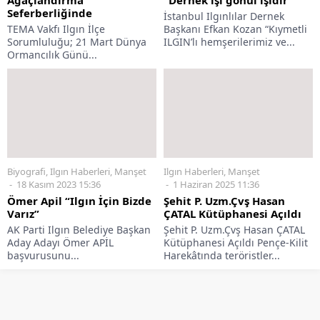
Ağaçlandırma
“Dernek işi gönül işidir”
Seferberliğinde
İstanbul Ilgınlılar Dernek
TEMA Vakfı Ilgın İlçe
Başkanı Efkan Kozan “Kıymetli
Sorumluluğu; 21 Mart Dünya
ILGIN’lı hemşerilerimiz ve...
Ormancılık Günü...
Biyografi
,
Ilgın Haberleri
,
Manşet
Ilgın Haberleri
,
Manşet
18 Kasım 2023 15:36
1 Haziran 2025 11:36
Ömer Apil “Ilgın İçin Bizde
Şehit P. Uzm.Çvş Hasan
Varız”
ÇATAL Kütüphanesi Açıldı
AK Parti Ilgın Belediye Başkan
Şehit P. Uzm.Çvş Hasan ÇATAL
Aday Adayı Ömer APİL
Kütüphanesi Açıldı Pençe-Kilit
başvurusunu...
Harekâtında teröristler...