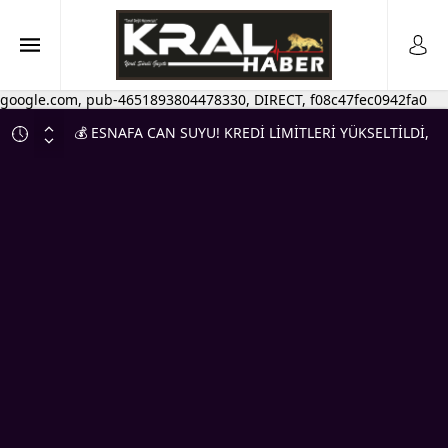
google.com, pub-4651893804478330, DIRECT, f08c47fec0942fa0
💰 ESNAFA CAN SUYU! KREDİ LİMİTLERİ YÜKSELTİLDİ,
VADELER UZATILDI
DÜĞÜN SEZONU HIZ KAZANDI, KRAL MATBAA’DA
DAVETİYE MESAİSİ DE 2 KATINA ÇIKTI…
ILGIN TİCARET VE SANAYİ ODASI’NDAN DEV BAŞARI!
KALİTELİ HİZMETİN BELGESİ ANKARA’DA TESLİM
EDİLDİ
MHP Ilgın’da Birlik ve Beraberlik Mesajı! İlk Yönetim
Kurulu Toplantısı Gerçekleştirildi
DAVET