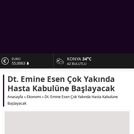
KONYA
34°C
EURO
55,0063
AZ BULUTLU
ALTIN
Dt. Emine Esen Çok Yakında
6.543,59
Hasta Kabulüne Başlayacak
BİST
13.798,82
Anasayfa
»
Ekonomi
»
Dt. Emine Esen Çok Yakında Hasta Kabulüne
Başlayacak
DOLAR
47,7010