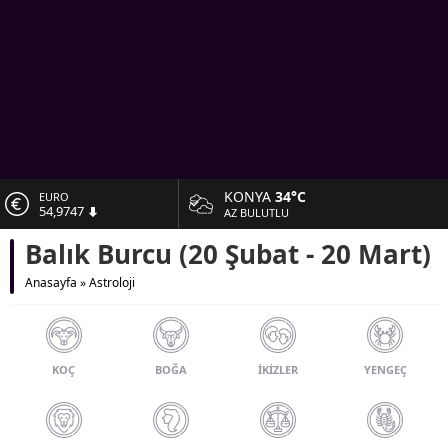
KONYA
34°C
EURO
54,9747
AZ BULUTLU
Balık Burcu (20 Şubat - 20 Mart)
ALTIN
6.499,25
Anasayfa
»
Astroloji
BİST
13.798,82
DOLAR
47,5921
KOÇ
BOĞA
İKIZLER
YENGEÇ