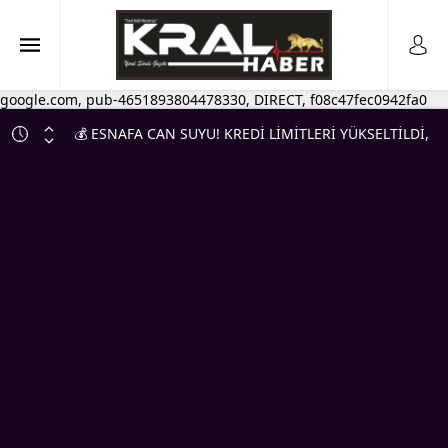
google.com, pub-4651893804478330, DIRECT, f08c47fec0942fa0
💰 ESNAFA CAN SUYU! KREDİ LİMİTLERİ YÜKSELTİLDİ,
VADELER UZATILDI
DÜĞÜN SEZONU HIZ KAZANDI, KRAL MATBAA’DA
DAVETİYE MESAİSİ DE 2 KATINA ÇIKTI…
ILGIN TİCARET VE SANAYİ ODASI’NDAN DEV BAŞARI!
KALİTELİ HİZMETİN BELGESİ ANKARA’DA TESLİM
EDİLDİ
MHP Ilgın’da Birlik ve Beraberlik Mesajı! İlk Yönetim
Kurulu Toplantısı Gerçekleştirildi
DAVET